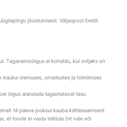
ügilepingu jõustumisest. Väljaspool Eestit
l. Taganemisõigus ei kohaldu, kui ostjaks on
lik kauba olemuses, omadustes ja toimimises
oel õigus alandada tagastatavat tasu
jemalt 14 päeva jooksul kauba kättesaamisest.
 et toode ei vasta tellitule (nt vale või