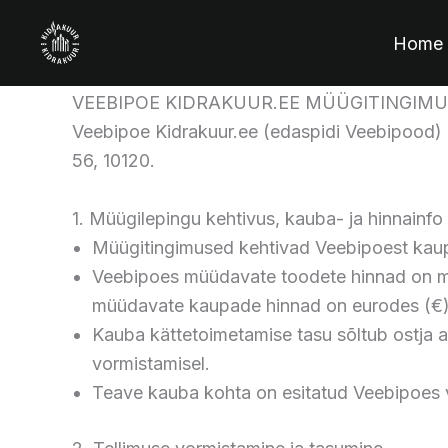
Skip
to
Home
content
VEEBIPOE KIDRAKUUR.EE MÜÜGITINGIM
Veebipoe Kidrakuur.ee (edaspidi Veebipood
56, 10120.
1. Müügilepingu kehtivus, kauba- ja hinnainfo
Müügitingimused kehtivad Veebipoest kaup
Veebipoes müüdavate toodete hinnad on mär
müüdavate kaupade hinnad on eurodes (€)
Kauba kättetoimetamise tasu sõltub ostja a
vormistamisel.
Teave kauba kohta on esitatud Veebipoes v