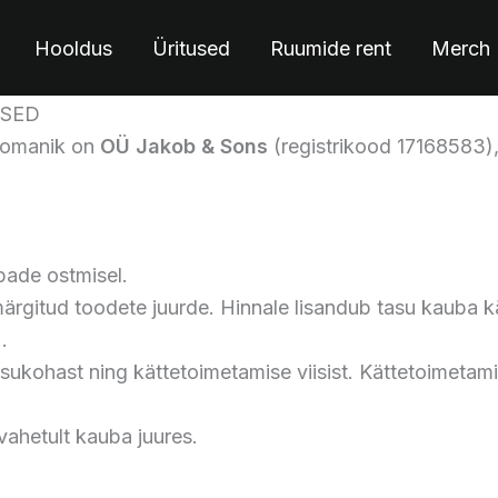
Hooldus
Üritused
Ruumide rent
Merch
USED
) omanik on
OÜ Jakob & Sons
(registrikood 17168583)
ade ostmisel.
gitud toodete juurde. Hinnale lisandub tasu kauba k
.
sukohast ning kättetoimetamise viisist. Kättetoimetami
ahetult kauba juures.