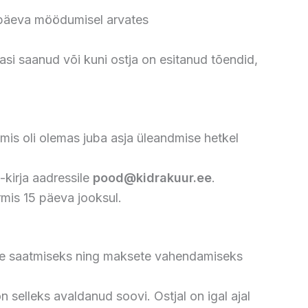
4 päeva möödumisel arvates
si saanud või kuni ostja on esitanud tõendid,
is oli olemas juba asja üleandmise hetkel
-kirja aadressile
pood@kidrakuur.ee
.
rmis 15 päeva jooksul.
jale saatmiseks ning maksete vahendamiseks
n selleks avaldanud soovi. Ostjal on igal ajal