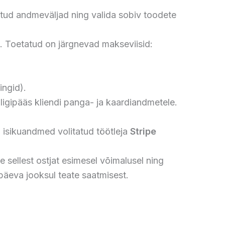
õutud andmeväljad ning valida sobiv toodete
 Toetatud on järgnevad makseviisid:
ingid).
igipääs kliendi panga- ja kaardiandmetele.
 isikuandmed volitatud töötleja
Stripe
e sellest ostjat esimesel võimalusel ning
 päeva jooksul teate saatmisest.