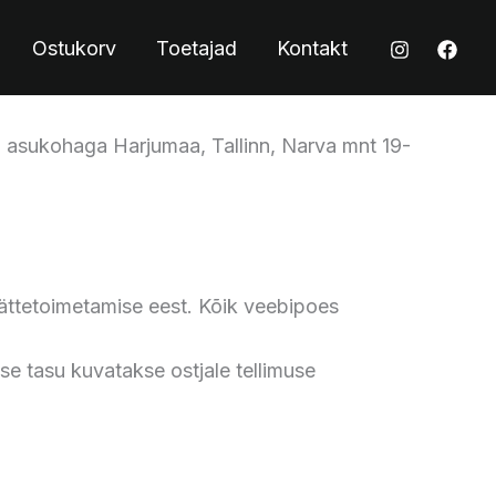
Ostukorv
Toetajad
Kontakt
, asukohaga Harjumaa, Tallinn, Narva mnt 19-
ättetoimetamise eest. Kõik veebipoes
se tasu kuvatakse ostjale tellimuse