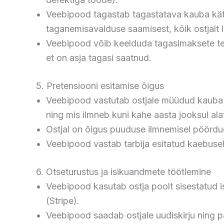
Veebipood tagastab tagastatava kauba kätte
taganemisavalduse saamisest, kõik ostjalt 
Veebipood võib keelduda tagasimaksete teg
et on asja tagasi saatnud.
5. Pretensiooni esitamise õigus
Veebipood vastutab ostjale müüdud kauba l
ning mis ilmneb kuni kahe aasta jooksul ala
Ostjal on õigus puuduse ilmnemisel pöördud
Veebipood vastab tarbija esitatud kaebusele
6. Otseturustus ja isikuandmete töötlemine
Veebipood kasutab ostja poolt sisestatud 
(Stripe).
Veebipood saadab ostjale uudiskirju ning pak