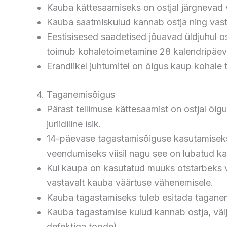
Kauba kättesaamiseks on ostjal järgnevad 
Kauba saatmiskulud kannab ostja ning vasta
Eestisisesed saadetised jõuavad üldjuhul o
toimub kohaletoimetamine 28 kalendripäev
Erandlikel juhtumitel on õigus kaup kohale
4. Taganemisõigus
Pärast tellimuse kättesaamist on ostjal õi
juriidiline isik.
14-päevase tagastamisõiguse kasutamiseks e
veendumiseks viisil nagu see on lubatud ka
Kui kaupa on kasutatud muuks otstarbeks v
vastavalt kauba väärtuse vähenemisele.
Kauba tagastamiseks tuleb esitada taganem
Kauba tagastamise kulud kannab ostja, välja 
defektiga toode).