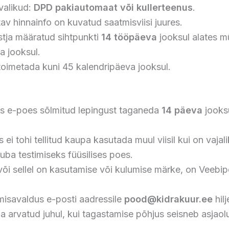
valikud:
DPD pakiautomaat või kullerteenus
.
v hinnainfo on kuvatud saatmisviisi juures.
stja määratud sihtpunkti
14 tööpäeva
jooksul alates mü
a jooksul.
 toimetada kuni 45 kalendripäeva jooksul.
gus e-poes sõlmitud lepingust taganeda
14 päeva
jooksu
i tohi tellitud kaupa kasutada muul viisil kui on vaja
uba testimiseks füüsilises poes.
õi sellel on kasutamise või kulumise märke, on Veebip
isavaldus e-posti aadressile
pood@kidrakuur.ee
hil
arvatud juhul, kui tagastamise põhjus seisneb asjaolus,