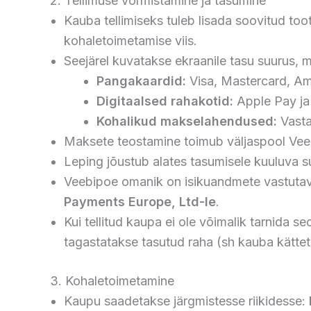
2. Tellimuse vormistamine ja tasumine
Kauba tellimiseks tuleb lisada soovitud to
kohaletoimetamise viis.
Seejärel kuvatakse ekraanile tasu suurus, mi
Pangakaardid:
Visa, Mastercard, Ame
Digitaalsed rahakotid:
Apple Pay ja
Kohalikud makselahendused:
Vasta
Maksete teostamine toimub väljaspool Veebi
Leping jõustub alates tasumisele kuuluva 
Veebipoe omanik on isikuandmete vastutav 
Payments Europe, Ltd-le
.
Kui tellitud kaupa ei ole võimalik tarnida 
tagastatakse tasutud raha (sh kauba kätteto
3. Kohaletoimetamine
Kaupu saadetakse järgmistesse riikidesse: