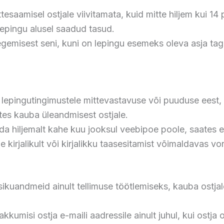
saamisel ostjale viivitamata, kuid mitte hiljem kui 1
lepingu alusel saadud tasud.
emisest seni, kuni on lepingu esemeks oleva asja taga
epingutingimustele mittevastavuse või puuduse eest, m
tes kauba üleandmisest ostjale.
a hiljemalt kahe kuu jooksul veebipoe poole, saates e
 kirjalikult või kirjalikku taasesitamist võimaldavas vo
isikuandmeid ainult tellimuse töötlemiseks, kauba ost
kumisi ostja e-maili aadressile ainult juhul, kui ostja o