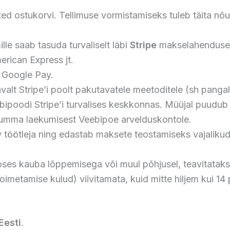
oted ostukorvi. Tellimuse vormistamiseks tuleb täita n
lle saab tasuda turvaliselt läbi
Stripe
makselahenduse.
rican Express jt.
 Google Pay.
valt Stripe’i poolt pakutavatele meetoditele (sh pangal
poodi Stripe’i turvalises keskkonnas. Müüjal puudub l
summa laekumisest Veebipoe arvelduskontole.
töötleja ning edastab maksete teostamiseks vajalikud
seoses kauba lõppemisega või muul põhjusel, teavitataks
imetamise kulud) viivitamata, kuid mitte hiljem kui 14
Eesti
.