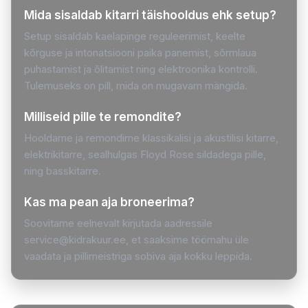
Mida sisaldab kitarri täishooldus ehk setup?
Setup sisaldab kaelapinge reguleerimist, keelte
kõrguse ja intonatsiooni paika panemist, sõrmlaua
puhastamist ja õlitamist ning elektroonika kontrolli.
Tulemuseks on pill, mida on mugavam mängida.
Milliseid pille te remondite?
Hooldame ja remondime klassikalisi ja akustilisi kitarre,
elektrikitarre, sealhulgas Floyd Rose sildadega pille,
ning basskitarre.
Kas ma pean aja broneerima?
Soovitame eelnevalt kirjutada aadressile
service@kidrakuur.ee, et saaksime töömahu üle
vaadata ja pillimeistriga sobiva aja kokku leppida.