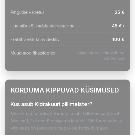
Pingutite vahetus
25 €
Uue silla või sadula valmistamine
45 €+
Fretilihv ehk krihvide lihv
100 €
Muud modifikatsioonid
Kokkuleppel, sõltuvalt töö
iseloomust
KORDUMA KIPPUVAD KÜSIMUSED
Kus asub Kidrakuuri pillimeister?
Meie kitarrihoolduse töötuba asub Tallinnas aadressil
Masina 1, Tallinna Bussijaama lähedal. Pilli toomiseks ja
viimiseks on ukse ees mugav parkimisvõimalus.