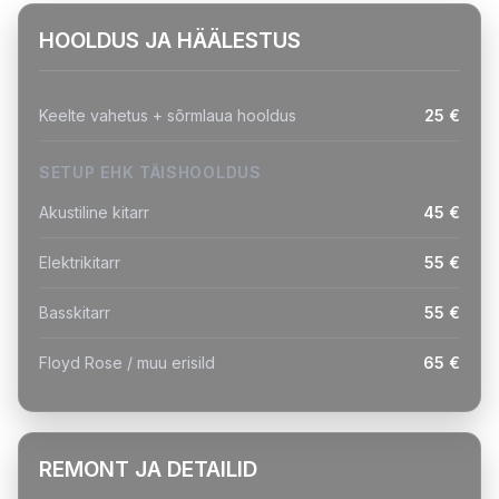
HOOLDUS JA HÄÄLESTUS
Keelte vahetus + sõrmlaua hooldus
25 €
SETUP EHK TÄISHOOLDUS
Akustiline kitarr
45 €
Elektrikitarr
55 €
Basskitarr
55 €
Floyd Rose / muu erisild
65 €
REMONT JA DETAILID