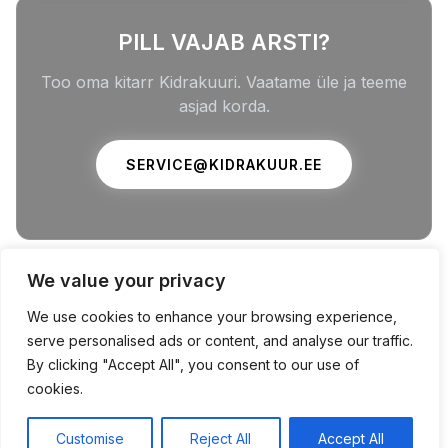
PILL VAJAB ARSTI?
Too oma kitarr Kidrakuuri. Vaatame üle ja teeme
asjad korda.
SERVICE@KIDRAKUUR.EE
We value your privacy
© 2026 KIDRAKUUR KULTUURIKLUBI · KITARRIHOOLDUS ·
MASINA 1, TALLINN
We use cookies to enhance your browsing experience,
serve personalised ads or content, and analyse our traffic.
By clicking "Accept All", you consent to our use of
cookies.
Customise
Reject All
Accept All